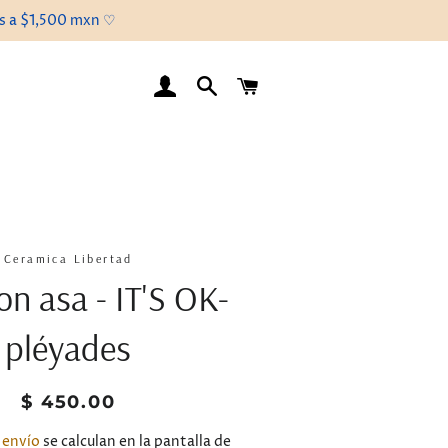
es a $1,500 mxn ♡
INGRESAR
BUSCAR
CARRITO
Ceramica Libertad
on asa - IT'S OK-
pléyades
Precio
Precio
$ 450.00
habitual
de
venta
 envío
se calculan en la pantalla de