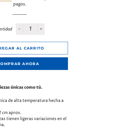
pagos.
ntidad
−
+
REGAR AL CARRITO
COMPRAR AHORA
iezas únicas como tú.
mica de alta temperatura hecha a
 cm aprox.
zas tienen ligeras variaciones en el
ma.