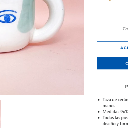
Ca
AG
P
Taza de cerá
mano.
Medidas 9x12
Todas las pie
diseño y for