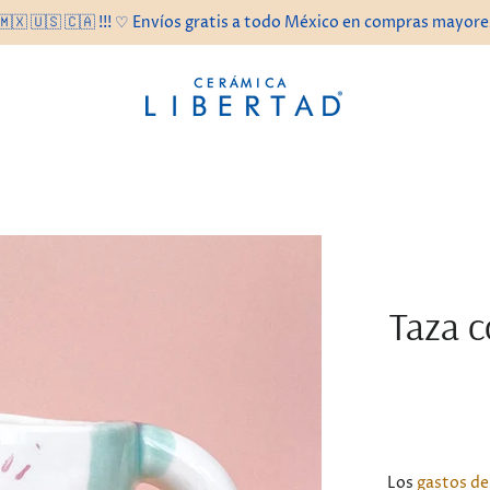
🇲🇽 🇺🇸 🇨🇦 !!! ♡ Envíos gratis a todo México en compras mayor
Taza c
Los
gastos de