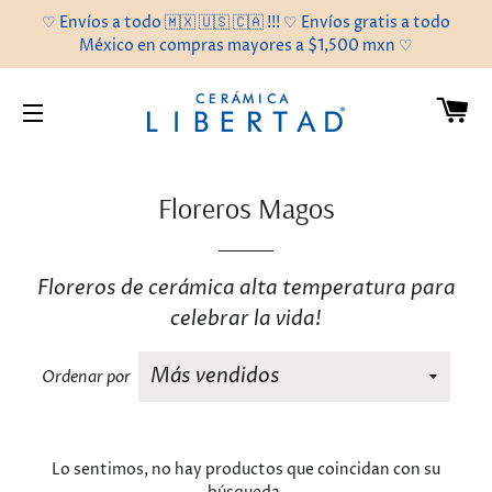
♡ Envíos a todo 🇲🇽 🇺🇸 🇨🇦 !!! ♡ Envíos gratis a todo
México en compras mayores a $1,500 mxn ♡
C
NAVEGACIÓN
Floreros Magos
Floreros de cerámica alta temperatura para
celebrar la vida!
Ordenar por
Lo sentimos, no hay productos que coincidan con su