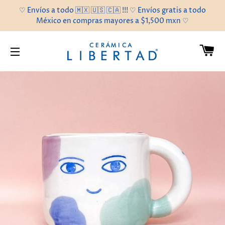
♡ Envíos a todo 🇲🇽 🇺🇸 🇨🇦 !!! ♡ Envíos gratis a todo
México en compras mayores a $1,500 mxn ♡
C
NAVEGACIÓN