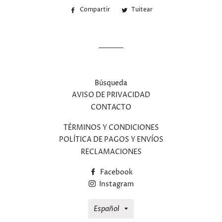
Compartir
Compartir
Tuitear
Tuitear
en
en
Facebook
Twitter
Búsqueda
AVISO DE PRIVACIDAD
CONTACTO
TÉRMINOS Y CONDICIONES
POLÍTICA DE PAGOS Y ENVÍOS
RECLAMACIONES
Facebook
Instagram
Idioma
Español