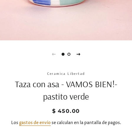
Ceramica Libertad
Taza con asa - VAMOS BIEN!-
pastito verde
Precio
Precio
$ 450.00
habitual
de
venta
Los
gastos de envío
se calculan en la pantalla de pagos.