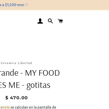
es a $1,500 mxn ♡
INGRESAR
BUSCAR
CARRITO
Ceramica Libertad
Grande - MY FOOD
S ME - gotitas
Precio
Precio
$ 470.00
habitual
de
venta
 envío
se calculan en la pantalla de