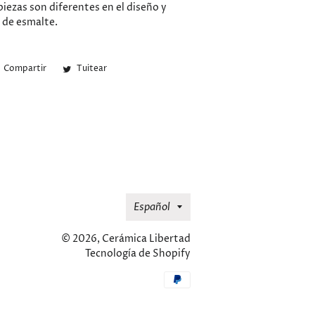
piezas son diferentes en el diseño y
 de esmalte.
Compartir
Compartir
Tuitear
Tuitear
en
en
Facebook
Twitter
Idioma
Español
© 2026,
Cerámica Libertad
Tecnología de Shopify
Métodos
de
pago