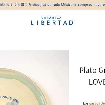
🇲🇽 🇺🇸 🇨🇦 !!! ♡ Envíos gratis a todo México en compras mayor
Plato 
LOVE
Los
gastos de