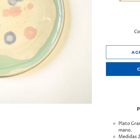
Ca
AG
P
Plato Gra
mano.
Medidas 2