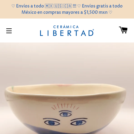
♡ Envíos a todo 🇲🇽 🇺🇸 🇨🇦 !!! ♡ Envíos gratis a todo
México en compras mayores a $1,500 mxn ♡
C
NAVEGACIÓN