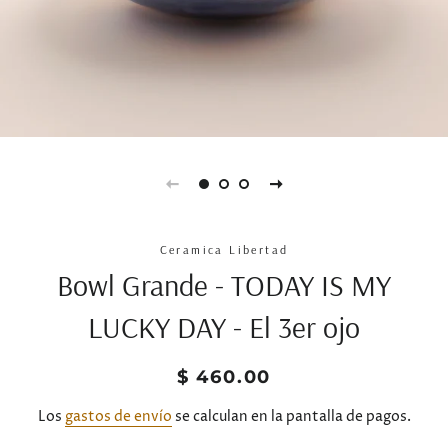
Ceramica Libertad
Bowl Grande - TODAY IS MY
LUCKY DAY - El 3er ojo
Precio
Precio
$ 460.00
habitual
de
venta
Los
gastos de envío
se calculan en la pantalla de pagos.